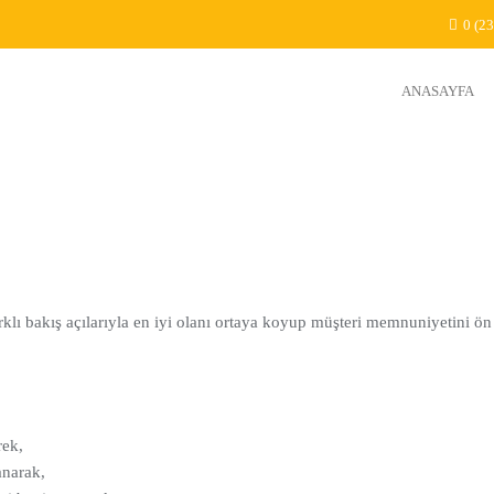
0 (23
ANASAYFA
arklı bakış açılarıyla en iyi olanı ortaya koyup müşteri memnuniyetini ön
rek,
anarak,