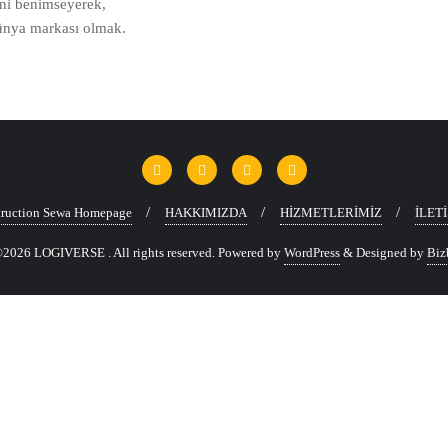
ni benimseyerek,
dünya markası olmak.
ruction Sewa Homepage
HAKKIMIZDA
HİZMETLERİMİZ
İLET
2026 LOGIVERSE . All rights reserved.
Powered by
WordPress
&
Designed by
Biz