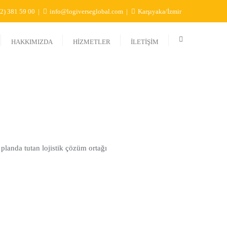
2) 381 59 00
info@logiverseglobal.com
Karşıyaka/İzmir
HAKKIMIZDA
HİZMETLER
İLETİŞİM
 planda tutan lojistik çözüm ortağı