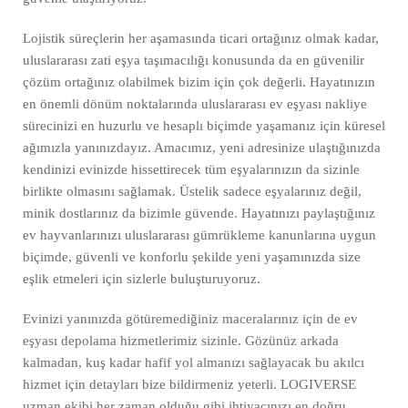
Lojistik süreçlerin her aşamasında ticari ortağınız olmak kadar,
uluslararası zati eşya taşımacılığı konusunda da en güvenilir
çözüm ortağınız olabilmek bizim için çok değerli. Hayatınızın
en önemli dönüm noktalarında uluslararası ev eşyası nakliye
sürecinizi en huzurlu ve hesaplı biçimde yaşamanız için küresel
ağımızla yanınızdayız. Amacımız, yeni adresinize ulaştığınızda
kendinizi evinizde hissettirecek tüm eşyalarınızın da sizinle
birlikte olmasını sağlamak. Üstelik sadece eşyalarınız değil,
minik dostlarınız da bizimle güvende. Hayatınızı paylaştığınız
ev hayvanlarınızı uluslararası gümrükleme kanunlarına uygun
biçimde, güvenli ve konforlu şekilde yeni yaşamınızda size
eşlik etmeleri için sizlerle buluşturuyoruz.
Evinizi yanınızda götüremediğiniz maceralarınız için de ev
eşyası depolama hizmetlerimiz sizinle. Gözünüz arkada
kalmadan, kuş kadar hafif yol almanızı sağlayacak bu akılcı
hizmet için detayları bize bildirmeniz yeterli. LOGIVERSE
uzman ekibi her zaman olduğu gibi ihtiyacınızı en doğru