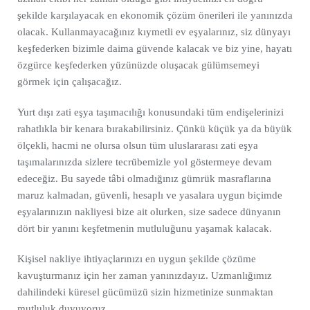
şekilde karşılayacak en ekonomik çözüm önerileri ile yanınızda
olacak. Kullanmayacağınız kıymetli ev eşyalarınız, siz dünyayı
keşfederken bizimle daima güvende kalacak ve biz yine, hayatı
özgürce keşfederken yüzünüzde oluşacak gülümsemeyi
görmek için çalışacağız.
Yurt dışı zati eşya taşımacılığı konusundaki tüm endişelerinizi
rahatlıkla bir kenara bırakabilirsiniz. Çünkü küçük ya da büyük
ölçekli, hacmi ne olursa olsun tüm uluslararası zati eşya
taşımalarınızda sizlere tecrübemizle yol göstermeye devam
edeceğiz. Bu sayede tâbi olmadığınız gümrük masraflarına
maruz kalmadan, güvenli, hesaplı ve yasalara uygun biçimde
eşyalarınızın nakliyesi bize ait olurken, size sadece dünyanın
dört bir yanını keşfetmenin mutluluğunu yaşamak kalacak.
Kişisel nakliye ihtiyaçlarınızı en uygun şekilde çözüme
kavuşturmanız için her zaman yanınızdayız. Uzmanlığımız
dahilindeki küresel gücümüzü sizin hizmetinize sunmaktan
mutluluk duyuyoruz.